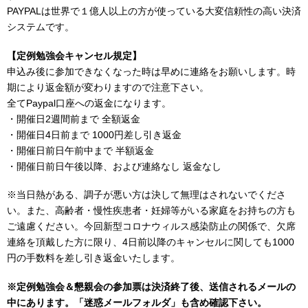
PAYPALは世界で１億人以上の方が使っている大変信頼性の高い決済
システムです。
【定例勉強会キャンセル規定】
申込み後に参加できなくなった時は早めに連絡をお願いします。時
期により返金額が変わりますので注意下さい。
全てPaypal口座への返金になります。
・開催日2週間前まで 全額返金
・開催日4日前まで 1000円差し引き返金
・開催日前日午前中まで 半額返金
・開催日前日午後以降、および連絡なし 返金なし
※当日熱がある、調子が悪い方は決して無理はされないでくださ
い。また、高齢者・慢性疾患者・妊婦等がいる家庭をお持ちの方も
ご遠慮ください。今回新型コロナウィルス感染防止の関係で、欠席
連絡を頂戴した方に限り、4日前以降のキャンセルに関しても1000
円の手数料を差し引き返金いたします。
※定例勉強会＆懇親会の参加票は決済終了後、送信されるメールの
中にあります。「迷惑メールフォルダ」も含め確認下さい。