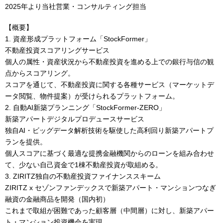
2025年より当社営業・コンサルティング担当
【概要】
1. 資産形成プラットフォーム「StockFormer」
不動産投資スコアリングサービス
個人の属性・資産状況から不動産投資を進める上での銀行与信の観
点からスコアリング。
スコアを通じて、不動産投資に関する各種サービス（マーケットデ
ータ閲覧、物件提案）が受けられるプラットフォーム。
2. 自動AI新築プランニング「StockFormer-ZERO」
新築アパートデジタルプロデュースサービス
独自AI・ビッグデータ解析技術を駆使した高利回り新築アパートプ
ランを提供。
個人スコアに基づく最適な提携金融機関からのローンを組み合わせ
て、少ない自己資金で1棟不動産投資が取組める。
3. ZIRITZ独自の不動産投資ファイナンススキーム
ZIRITZ x セゾンファンデックスで新築アパート・マンションつなぎ
融資の金融商品を開発（国内初）
これまで取組が困難であった顧客層（中間層）に対し、新築アパー
ト・マンション投資機会を実現