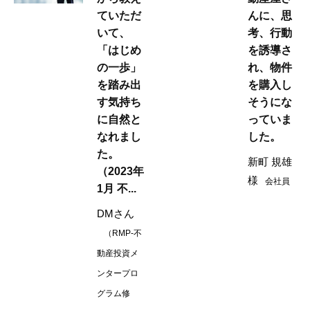
ていただ
んに、思
いて、
考、行動
「はじめ
を誘導さ
の一歩」
れ、物件
を踏み出
を購入し
す気持ち
そうにな
に自然と
っていま
なれまし
した。
た。
新町 規雄
（2023年
様
会社員
1月 不...
DMさん
（RMP-不
動産投資メ
ンタープロ
グラム修