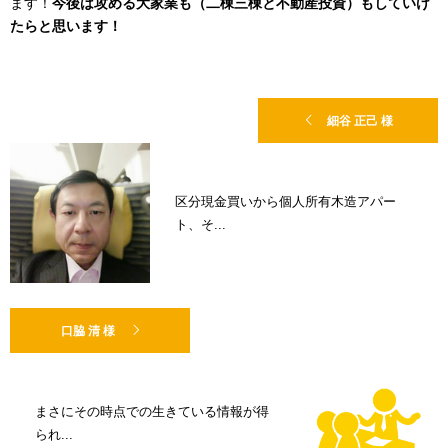
ます！
今後は攻める大家業も（二棟三棟と不動産投資）もしていけ
たらと思います！
細谷 正己 様
区分現金買いから個人所有木造アパー
ト、そ...
口脇 清 様
まさにその時点での生きている情報が得
られ...