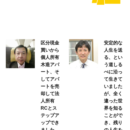
区分現金
安定的な
買いから
人生を送
個人所有
る、とい
木造アパ
う道しる
ート、そ
べに沿っ
してアパ
て生きて
ートを売
いました
却して法
が、全く
人所有
違った世
RCとス
界を知る
テップア
ことがで
ップでき
き、残り
ました。
の人生を