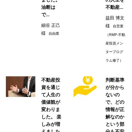
油断は
不動産...
で...
益田 博文
細谷 正己
様
自営業
様
自由業
（RMP-不動
産投資メン
タープログ
ラム修了）
不動産投
判断基準
資を通じ
が分から
て人生の
ないの
価値観が
で、どの
変わりま
情報が正
した。 楽
解なのか
しみが増
という部
えました
分も不安