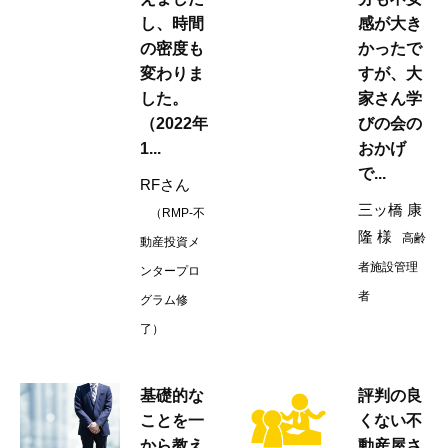
し、時間
感が大き
の密度も
かったで
変わりま
すが、大
した。
家さん学
（2022年
びの会の
1...
おかげ
で...
RFさん
三ッ橋 康
（RMP-不
隆 様
高齢
動産投資メ
者施設管理
ンタープロ
者
グラム修
了）
基礎的な
評判の良
ことを一
くない不
から教え
動産屋さ