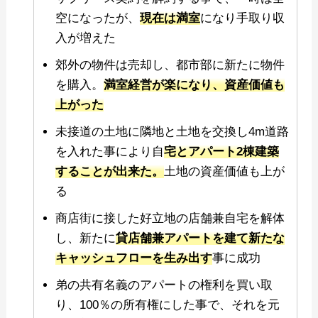
空になったが、
現在は満室
になり手取り収
入が増えた
郊外の物件は売却し、都市部に新たに物件
を購入。
満室経営が楽になり、資産価値も
上がった
未接道の土地に隣地と土地を交換し4m道路
を入れた事により自
宅とアパート2棟建築
することが出来た。
土地の資産価値も上が
る
商店街に接した好立地の店舗兼自宅を解体
し、新たに
貸店舗兼アパートを建て新たな
キャッシュフローを生み出す
事に成功
弟の共有名義のアパートの権利を買い取
り、100％の所有権にした事で、それを元