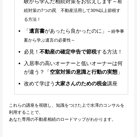
験から学んだ相続対策をお伝えします～
相
続対策の7つの罠 不動産活用して30%以上節税す
る方法！
「
遺言書
があったら良かったのに」
～紛争事
案から学ぶ遺言の必要性～
必見！
不動産の確定申告で節税
する方法！
入居率の高いオーナーと低いオーナーは何
が違う？「
空室対策の意識と行動の実態
」
改めて学ぼう
大家さんのための税金
講座
これらの講座を視聴し、知識をつけた上で水澤のコンサルを
利用することで、
あなた専用の不動産相続のロードマップがわかります。