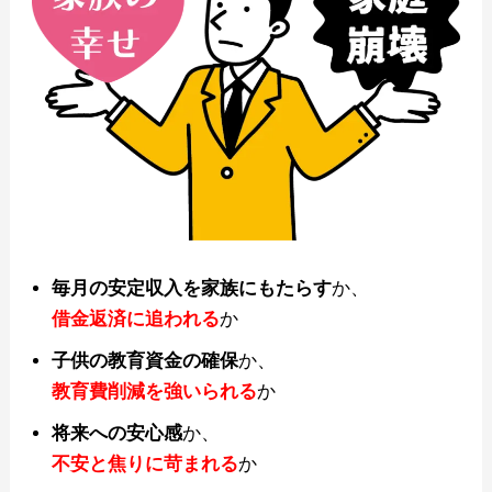
毎月の安定収入を家族にもたらす
か、
借金返済に追われる
か
子供の教育資金の確保
か、
教育費削減を強いられる
か
将来への安心感
か、
不安と焦りに苛まれる
か