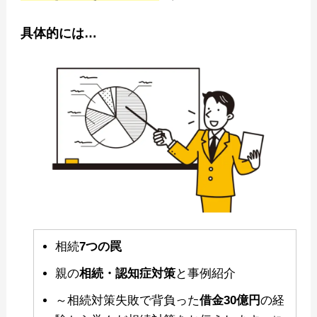
具体的には…
相続
7つの罠
親の
相続・認知症対策
と事例紹介
～相続対策失敗で背負った
借金30億円
の経