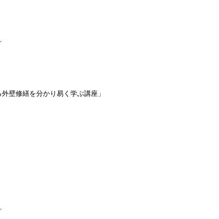
ン
る外壁修繕を分かり易く学ぶ講座」
ン