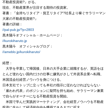
不動産投資術?』がる。
現在、不動産業界が注目する期待の投資家。
著書：『金持ちリタイア・貧乏リタイア?社長より稼ぐサラリーマン
大家の不動産投資術?』
著書の詳細：
//pal-pub.jp/?p=2803
黒木陽斗オフィシャル・ホームページ：
//kurokiharuto.jp
黒木陽斗 オフィシャルブログ：
//ameblo.jp/kurokiharuto/
経歴：
大学を卒業して帰国後、日本の大手企業に就職するが、英語をほ
とんど使わない国内だけの仕事に嫌気がさして外資系企業へ転職、
米国流会社経営ノウハウを身につける。
日本支社でトップに立っても本社の指示に従わなければならない
「雇われ代表」のポジションに疑問を持ち始め、サラリーマン兼業
で自らがオーナーになる不動産投資を開始。
米国で学んだ実践的マーケティング、会社経営ノウハウを不動産
投資に生かして経済的自由を獲得できるまでに拡大。