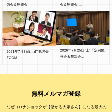
強会＆懇親会...
会＆懇親会 i...
2026年7月25日(土)「定例勉
2021年7月3日(土)IT勉強会
強会＆懇親会...
ZOOM
無料メルマガ登録
「なぜコロナショックが【儲かる大家さん】になる最大の