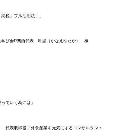
と納税」フル活用法！」
ん学び会R関西代表 叶温（かなえゆたか） 様
残っていく為には」
ト 代表取締役／外食産業を元気にするコンサルタント