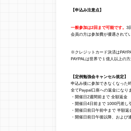
【申込み注意点】
一般参加は2回まで可能です。
3
会員の方は参加費が優遇されて
※クレジットカード決済はPAY
PAYPALは世界で１億人以上
【定例勉強会キャンセル規定】
申込み後に参加できなくなった
全てPaypal口座への返金になり
・開催日2週間前まで 全額返金
・開催日4日前まで 1000円差し
・開催日前日午前中まで 半額返
・開催日前日午後以降、および連