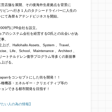
直営店舗を展開、その後海外生産拠点を背景に
フィリピンへ行き１人のタクシードライバーに人生の
ンにて為替＆アテンドビジネスを開始。
009円にPR会社を設立。
ショアのシステム会社を経営するO氏との出会いがあ
に従事。
立上げ、Hallohallo Assets、System 、Travel、
ise、Life、School、Maintenance 、Architect 、
、始めストリートチルドレン復学プログラム等多くの新規事
ち上げる。
 Japanをコンセプトにした街を開発！！
各種機器・エネルギー・クリエイティブ等の
ションできる都市開発を目指す！
びたい人の為の情報】