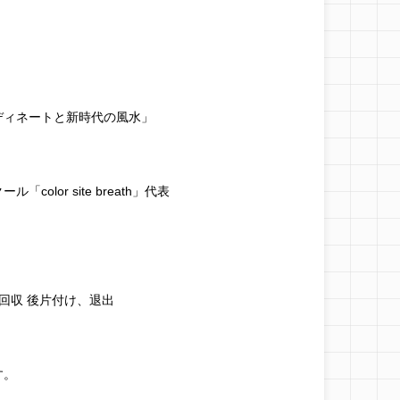
ディネートと新時代の風水」
lor site breath」代表
記入・回収 後片付け、退出
す。