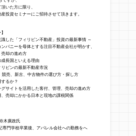
らですが、
て頂いた方に限り、
動産投資セミナーにご招待させて頂きます。
ー】
識した「フィリピン不動産」投資の最新事情 ～
カンパニーを母体とする注目不動産会社が明かす、
・売却の進め方
の成長国といえる理由
ィリピンの最新不動産市況
、競売、新古、中古物件の選び方・探し方
用するか？
ングサイトを活用した客付、管理、売却の進め方
用、売却にかかる日本と現地の課税関係
der 鈴木廣政氏
簿記専門学校卒業後、アパレル会社への勤務をへ