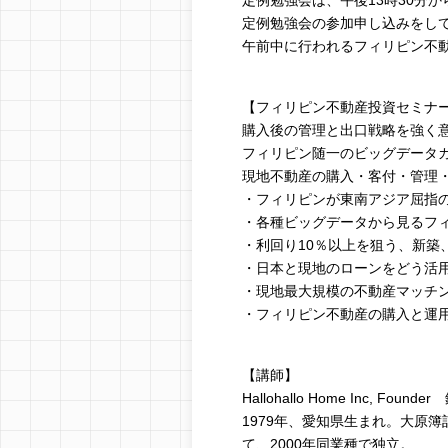
定例勉強会は、午後13時30分か
定例勉強会の参加申し込みをし
午前中に行われるフィリピン不
【フィリピン不動産投資セミナ
購入後の管理と出口戦略を強く意
フィリピン随一のビッグデータ
現地不動産の購入・客付・管理
・フィリピンが東南アジア屈指
・各種ビッグデータから見るフ
・利回り10％以上を狙う、新築
・日本と現地のローンをどう活
・現地最大規模の不動産マッチ
・フィリピン不動産の購入と運
【講師】
Hallohallo Home Inc, Foun
1979年、愛知県生まれ。大原
て、2000年同業種で独立。