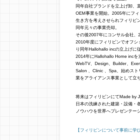
同年自社ブランドを立上げ卸、
OEM事業を開始。2005年に
生き方を考えさせられフィリピ
同年元々の事業売却。
その後2007年にコンサル会社、2
2010年度にフィリピンでオフ
り同年Hallohallo incの立上げ
2014年にHallohallo Home incを
WebTV、Design、Builder、Exerc
Salon 、Clinic 、Spa
業をアライアンス事業として立
将来はフィリピンにてMade by
日本の洗練された建築・設備・
ノウハウを世界へプレゼンテー
【フィリピンについて事前に学