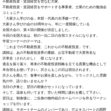
不動産投資・賃貸経営を営なむ大家、
不動産投資・賃貸経営をサポートする事業者、士業のための勉強会
コミュニティ
「大家さん学びの会」本部・代表の水澤健一です。
大家さん学びの会の10周年から、年に一度開催している
全国大会の、第４回の開催が決定しました。
今回の全国大会は、初の一泊二日の合宿スタイルになります。
学習コーナーのテーマは、
「これまでの不動産投資、これからの不動産投資」です。
講師は、あの不動産投資界の重鎮、お宝不動産で大変有名な
沢孝史（さわたかし） 様 になります。
過去を振り返り、将来の不動産投資戦略を立てる貴重な機会として
本合宿をお使い下さい。沢さんもこの日は宿泊されます。
沢さんを囲んで、食事やお酒を楽しみながら、リラックスした雰囲
気の中、語り合いませんか？
当日の夕食と、翌日の朝食がセットになっています。
そして、温泉も付いてます。空いた時間に疲れを癒して下さい。
翌日は、朝食後に、ご自身の物件紹介ホームページを作るワークシ
ョップを行います。
講師は、サポートチームのメンバーであり、ITエキスパートの岡野