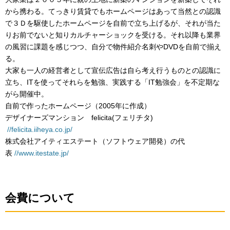
から携わる。てっきり賃貸でもホームページはあって当然との認識
で３Ｄを駆使したホームページを自前で立ち上げるが、それが当た
りお前でないと知りカルチャーショックを受ける。それ以降も業界
の風習に課題を感じつつ、自分で物件紹介名刺やDVDを自前で揃え
る。
大家も一人の経営者として宣伝広告は自ら考え行うものとの認識に
立ち、ITを使ってそれらを勉強、実践する「IT勉強会」を不定期な
がら開催中。
自前で作ったホームページ（2005年に作成）
デザイナーズマンション felicita(フェリチタ)
//felicita.iiheya.co.jp/
株式会社アイティエステート（ソフトウェア開発）の代
表
//www.itestate.jp/
会費について