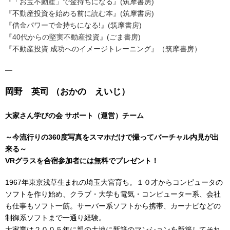
『「お宝不動産」で金持ちになる』(筑摩書房)
『不動産投資を始める前に読む本』(筑摩書房)
『借金パワーで金持ちになる!』(筑摩書房)
『40代からの堅実不動産投資』(ごま書房)
『不動産投資 成功へのイメージトレーニング』（筑摩書房）
—
岡野 英司 （おかの えいじ）
大家さん学びの会 サポート（運営）チーム
～今流行りの360度写真をスマホだけで撮ってバーチャル内見が出
来る～
VRグラスを合宿参加者には無料でプレゼント！
1967年東京浅草生まれの埼玉大宮育ち。１０才からコンピュータの
ソフトを作り始め、クラブ・大学も電気・コンピューター系、会社
も仕事もソフト一筋。サーバー系ソフトから携帯、カーナビなどの
制御系ソフトまで一通り経験。
大家業は２００５年に親の土地に新築のマンションを新築してそれ