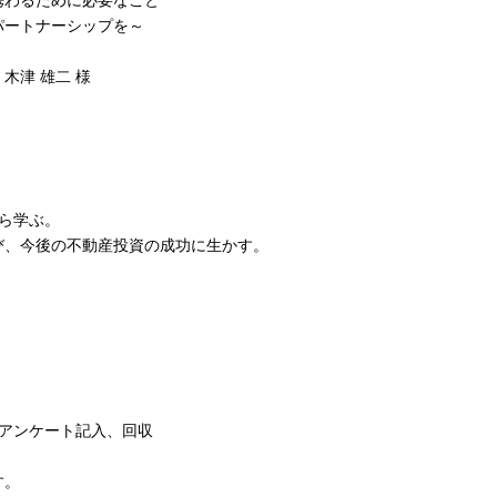
パートナーシップを～
木津 雄二 様
ら学ぶ。
び、今後の不動産投資の成功に生かす。
紹介、アンケート記入、回収
す。