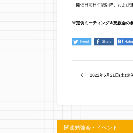
・開催日前日午後以降、および連
※定例ミーティング＆懇親会の
Tweet
Share
Hate
2022年5月21日(土)定例
関連勉強会・イベント