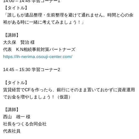
14:00 – 14:45 学習コーナー1
【タイトル】
「誰しもが遺品整理・生前整理を避けて通れません。時間と心の余
裕がある時に一緒に考えてみましょう！」
【講師】
大久保 賢治 様
代表 K.N相続事前対策パートナーズ
https://ih-nerima.osouji-center.com/
14:45 – 15:30 学習コーナー2
【タイトル】
賃貸経営でCFを作ったら、銀行にそのまま置いておかずに資産運用
でお金を増やしましょう！（仮題）
【講師】
西山 雄一 様
社長をつくる合同会社
代表社員