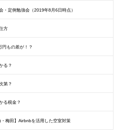
・定例勉強会（2019年8月6日時点）
仕方
5万円もの差が！？
かる？
次第？
かる税金？
土)・梅田】Airbnbを活用した空室対策