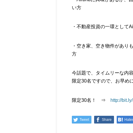
い方
・不動産投資の一環としてAi
・空き家、空き物件があり
方
今話題で、タイムリーな内容の
限定30名ですので、お早め
限定30名！ ⇒
http://bit.
Tweet
Share
Hate