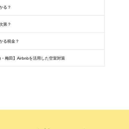
かる？
次第？
かる税金？
土)・梅田】Airbnbを活用した空室対策