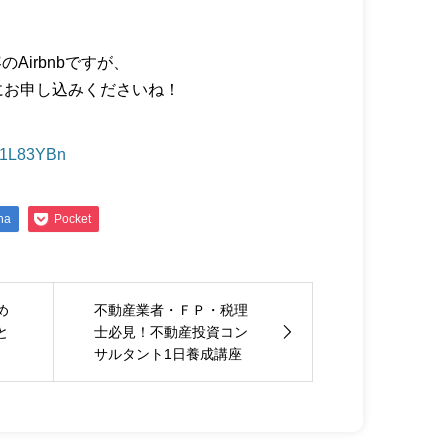
Airbnbですが、
にお申し込みくださいね！
ly/1L83YBn
na
Pocket
め
不動産業者・ＦＰ・税理
と
士必見！不動産投資コン
サルタント1日養成講座