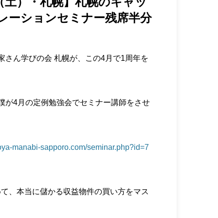
15（土）・札幌】札幌のキャッ
レーションセミナー残席半分
家さん学びの会 札幌が、この4月で1周年を
僕が4月の定例勉強会でセミナー講師をさせ
ooya-manabi-sapporo.com/seminar.php?id=7
めて、本当に儲かる収益物件の買い方をマス