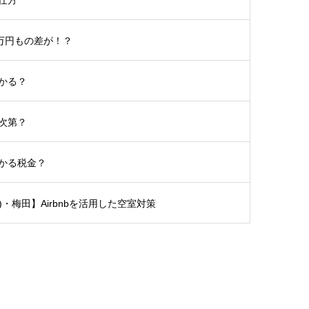
5万円もの差が！？
かる？
次第？
かる税金？
土)・梅田】Airbnbを活用した空室対策