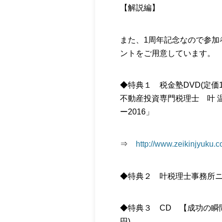
【解説編】
また、1周年記念なので参加
ントをご用意しています。
◆特典１ 税金塾DVD(定価1
不動産投資専門税理士 叶 
ー2016」
⇒
http://www.zeikinjyuku
◆特典２ 叶税理士事務所ニ
◆特典３ CD 【成功の瞬
円)