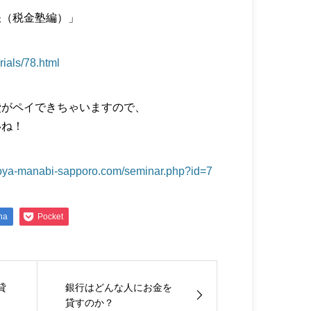
訣（税金塾編）」
rials/78.html
費がペイできちゃいますので、
いね！
ooya-manabi-sapporo.com/seminar.php?id=7
na
Pocket
貸
銀行はどんな人にお金を
貸すのか？