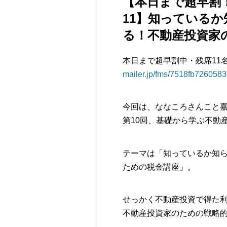
【本日まで超早割！
11】知っている
る！不動産投資家
本日まで超早割中・残席1
mailer.jp/fms/7518fb7260583
今回は、ななころさんこと
第10回、基礎から学ぶ不動
テーマは「知っているか知
ための税金講座」。
せっかく不動産投資で得た
不動産投資家のための戦略