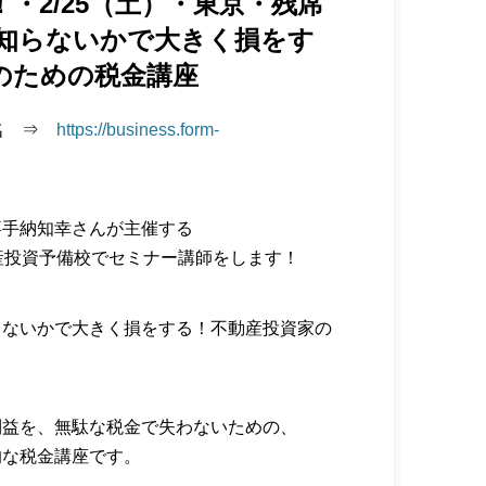
・2/25（土）・東京・残席
か知らないかで大きく損をす
のための税金講座
1名 ⇒
https://business.form-
嘉手納知幸さんが主催する
産投資予備校でセミナー講師をします！
らないかで大きく損をする！不動産投資家の
利益を、無駄な税金で失わないための、
的な税金講座です。