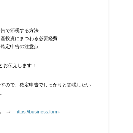
申告で節税する方法
動産投資にまつわる必要経費
の確定申告の注意点！
とお伝えします！
ですので、確定申告でしっかりと節税したい
ね。
1名 ⇒
https://business.form-