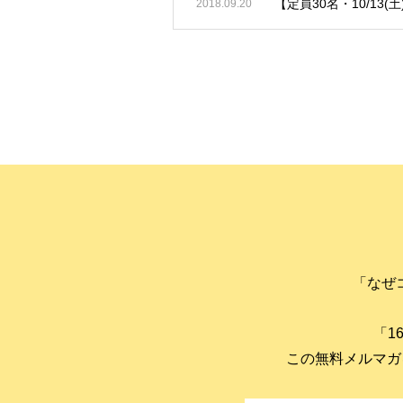
【定員30名・10/13(
2018.09.20
「なぜ
「1
この無料メルマガ