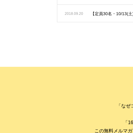
【定員30名・10/13(
2018.09.20
「なぜ
「1
この無料メルマガ