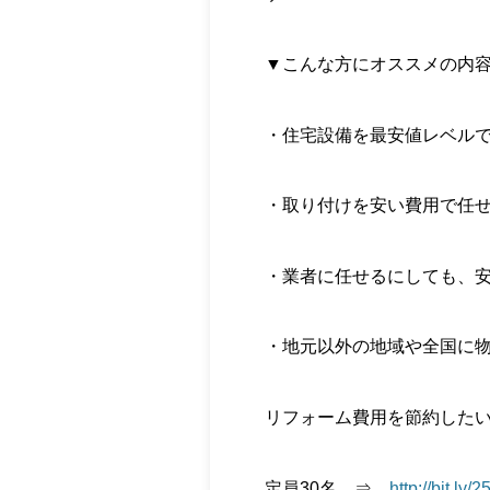
▼こんな方にオススメの内
・住宅設備を最安値レベル
・取り付けを安い費用で任
・業者に任せるにしても、
・地元以外の地域や全国に
リフォーム費用を節約した
定員30名 ⇒
http://bit.l