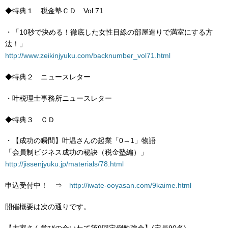
◆特典１ 税金塾ＣＤ Vol.71
・「10秒で決める！徹底した女性目線の部屋造りで満室にする方
法！」
http://www.zeikinjyuku.com/backnumber_vol71.html
◆特典２ ニュースレター
・叶税理士事務所ニュースレター
◆特典３ ＣＤ
・【成功の瞬間】叶温さんの起業「0→1」物語
「会員制ビジネス成功の秘訣（税金塾編）」
http://jissenjyuku.jp/materials/78.html
申込受付中！ ⇒
http://iwate-ooyasan.com/9kaime.html
開催概要は次の通りです。
【大家さん学びの会いわて第9回定例勉強会】(定員90名)