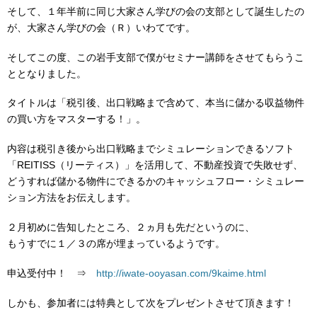
そして、１年半前に同じ大家さん学びの会の支部として誕生したの
が、大家さん学びの会（Ｒ）いわてです。
そしてこの度、この岩手支部で僕がセミナー講師をさせてもらうこ
ととなりました。
タイトルは「税引後、出口戦略まで含めて、本当に儲かる収益物件
の買い方をマスターする！」。
内容は税引き後から出口戦略までシミュレーションできるソフト
「REITISS（リーティス）」を活用して、不動産投資で失敗せず、
どうすれば儲かる物件にできるかのキャッシュフロー・シミュレー
ション方法をお伝えします。
２月初めに告知したところ、２ヵ月も先だというのに、
もうすでに１／３の席が埋まっているようです。
申込受付中！ ⇒
http://iwate-ooyasan.com/9kaime.html
しかも、参加者には特典として次をプレゼントさせて頂きます！