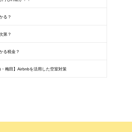
かる？
次第？
かる税金？
土)・梅田】Airbnbを活用した空室対策