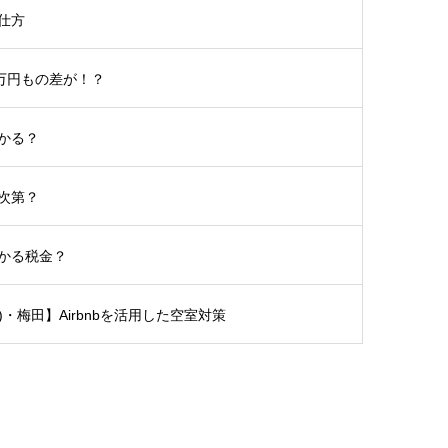
仕方
5万円もの差が！？
かる？
次第？
かる税金？
土)・梅田】Airbnbを活用した空室対策