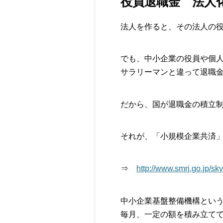
役員退職金 法人
法人を作ると、その法人の
でも、中小企業の役員や個
サラリーマンと違って退職
だから、国が退職金の積立
それが、「小規模企業共済
⇒
http://www.smrj.go.jp/sky
中小企業基盤整備機構とい
毎月、一定の額を積み立て