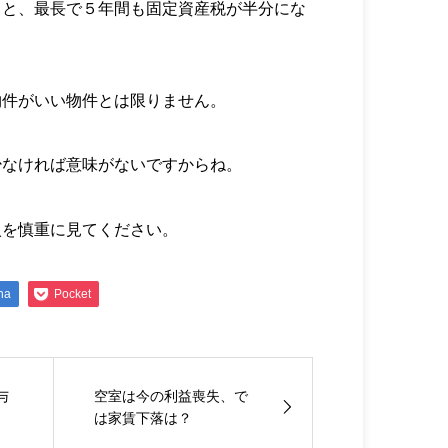
ると、最長で５年間も固定資産税が半分にな
物件がいい物件とは限りません。
少なければ意味がないですからね。
入を慎重に見てください。
na
Pocket
与
空室は今の利益喪失、で
は家賃下落は？