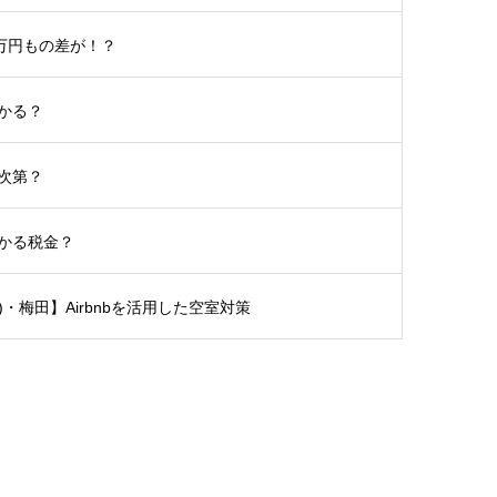
5万円もの差が！？
かる？
次第？
かる税金？
土)・梅田】Airbnbを活用した空室対策