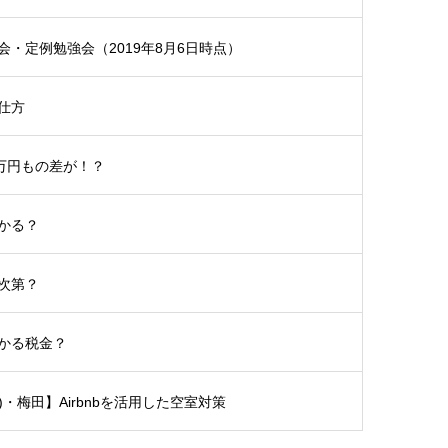
・定例勉強会（2019年8月6日時点）
仕方
5万円もの差が！？
かる？
次第？
かる税金？
土)・梅田】Airbnbを活用した空室対策