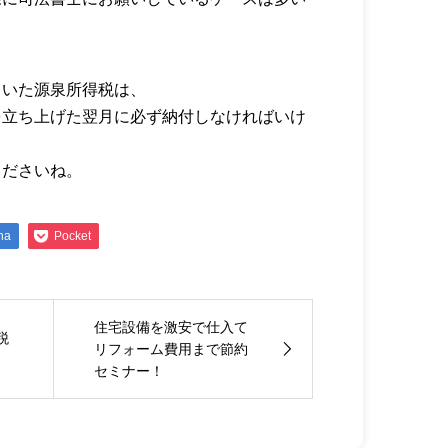
引いた源泉所得税は、
を立ち上げた翌月に必ず納付しなければいけ
くださいね。
na
Pocket
住宅設備を激安で仕入て
税
リフォーム費用まで節約
セミナー！