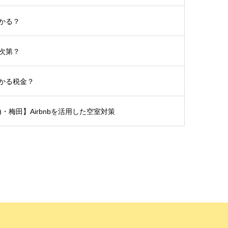
かる？
次第？
かる税金？
土)・梅田】Airbnbを活用した空室対策