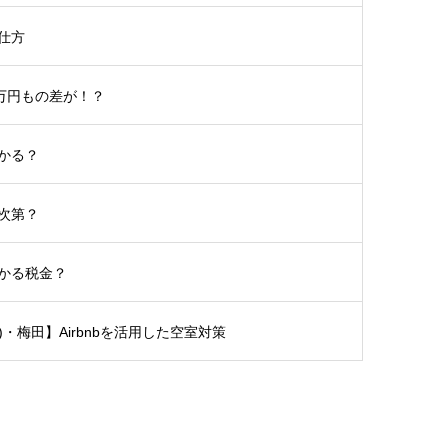
仕方
5万円もの差が！？
かる？
次第？
かる税金？
土)・梅田】Airbnbを活用した空室対策