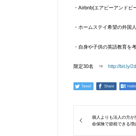
・Airbnb(エアビーアン
・ホームステイ希望の外国
・自身や子供の英語教育を
限定30名 ⇒
http://bit.ly
Tweet
Share
Hate
個人よりも法人の方が
命保険で節税できる理