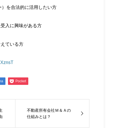
ドビー）を合法的に活用したい方
人受入に興味がある方
考えている方
/2dXznsT
na
Pocket
生
不動産所有会社Ｍ＆Ａの
由
仕組みとは？