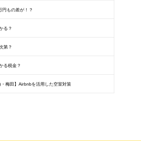
5万円もの差が！？
かる？
次第？
かる税金？
土)・梅田】Airbnbを活用した空室対策