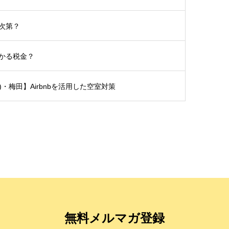
次第？
かる税金？
土)・梅田】Airbnbを活用した空室対策
無料メルマガ登録