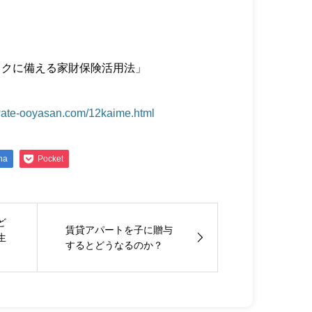
スクに備える家財保険活用法」
wate-ooyasan.com/12kaime.html
na
Pocket
ど
賃貸アパートを子に贈与
生
するとどうなるのか？