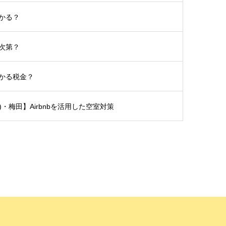
かる？
次第？
かる税金？
土)・梅田】Airbnbを活用した空室対策