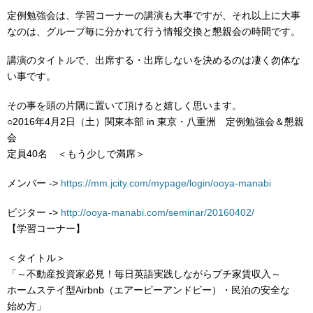
定例勉強会は、学習コーナーの講演も大事ですが、それ以上に大事
なのは、グループ毎に分かれて行う情報交換と懇親会の時間です。
講演のタイトルで、出席する・出席しないを決めるのは凄く勿体な
い事です。
その事を頭の片隅に置いて頂けると嬉しく思います。
○2016年4月2日（土）関東本部 in 東京・八重洲 定例勉強会＆懇親
会
定員40名 ＜もう少しで満席＞
メンバー ->
https://mm.jcity.com/mypage/login/ooya-manabi
ビジター ->
http://ooya-manabi.com/seminar/20160402/
【学習コーナー】
＜タイトル＞
「～不動産投資家必見！毎日英語実践しながらプチ家賃収入～
ホームステイ型Airbnb（エアービーアンドビー）・民泊の安全な
始め方」