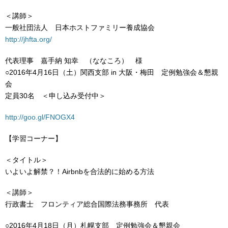
＜講師＞
一般社団法人 日本ホストファミリー養成協会
http://jhfta.org/
代表理事 嘉手納 知幸 （ななころ） 様
○2016年4月16日（土）関西支部 in 大阪・梅田 定例勉強会＆懇親
会
定員30名 ＜申し込み受付中＞
http://goo.gl/FNOGX4
【学習コーナー】
＜タイトル＞
いよいよ解禁？！Airbnbを合法的に始める方法
＜講師＞
行政書士 フロンティア総合国際法務事務所 代表
○2016年4月18日（月）札幌支部 定例勉強会＆懇親会