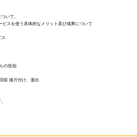
について。
ービスを使う具体的なメリット及び成果について
ビス
員からの告知
記入・回収 後片付け、退出
す。