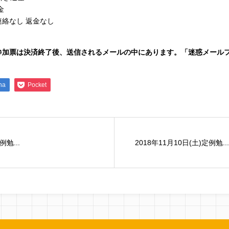
金
絡なし 返金なし
参加票は決済終了後、送信されるメールの中にあります。「迷惑メール
na
Pocket
例勉...
2018年11月10日(土)定例勉...