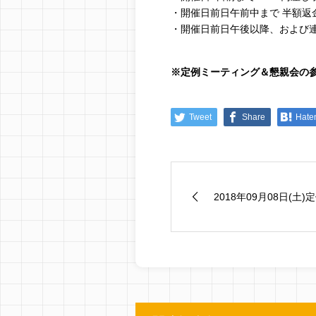
・開催日前日午前中まで 半額返
・開催日前日午後以降、および連
※定例ミーティング＆懇親会の
Tweet
Share
Hate
2018年09月08日(土)定