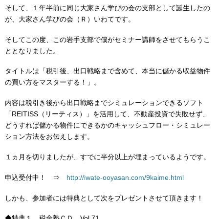
そして、１年半前に同じ大家さん学びの会の支部として誕生したの
が、大家さん学びの会（Ｒ）いわてです。
そしてこの度、この岩手支部で僕がセミナー講師をさせてもらうこ
ととなりました。
タイトルは「税引後、出口戦略まで含めて、本当に儲かる収益物件
の買い方をマスターする！」。
内容は税引き後から出口戦略までシミュレーションできるソフト
「REITISS（リーティス）」を活用して、不動産投資で失敗せず、
どうすれば儲かる物件にできるかのキャッシュフロー・シミュレー
ション方法をお伝えします。
１ヵ月を切りましたが、すでに半分以上が埋まっているようです。
申込受付中！ ⇒
http://iwate-ooyasan.com/9kaime.html
しかも、参加者には特典として次をプレゼントさせて頂きます！
◆特典１ 税金塾ＣＤ Vol.71