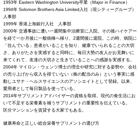
1993年 Eastern Washington University卒業（Major in Finance）
1994年 Solomon Brothers Asia Limited入社（現シティーグループ）
人事部
1999年 香港上海銀行入社 人事部
2000年 交通事故に遭い一週間集中治療室に入院。その後ハイケアー
を経て一か月後に一般病棟へ移り、2週間後に退院。この時、病院に
「住んでいる」患者がいることを知り、健康でいられることの大切
さ、ありがたさを実感すると同時に、毎日大勢の友人がお見舞いに
来てくれて、友達の大切さと生きていることへの感謝を実感する。
2004年 マイロン・ウェンツ博士の理念や研究に対する姿勢や、会社
の売り上げから収入を得ていない（株の配当のみ）という事実に感
動しユサナ・ヘルスサイエンスのアソシエイトとして登録。以来、
愛用者として毎日製品を使っている。
2014年サプリメントアドバイザーの資格を取得。現代の食生活にお
いて不足する栄養素を補うサプリメントの重要性を伝えている。
区分マンションを賃貸する大家でもある。
健康寿命と正しい総合栄養サプリメントの選び方