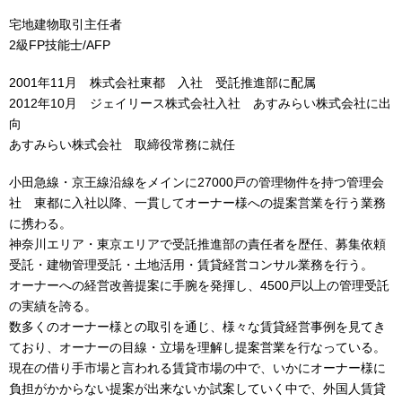
宅地建物取引主任者
2級FP技能士/AFP
2001年11月 株式会社東都 入社 受託推進部に配属
2012年10月 ジェイリース株式会社入社 あすみらい株式会社に出
向
あすみらい株式会社 取締役常務に就任
小田急線・京王線沿線をメインに27000戸の管理物件を持つ管理会
社 東都に入社以降、一貫してオーナー様への提案営業を行う業務
に携わる。
神奈川エリア・東京エリアで受託推進部の責任者を歴任、募集依頼
受託・建物管理受託・土地活用・賃貸経営コンサル業務を行う。
オーナーへの経営改善提案に手腕を発揮し、4500戸以上の管理受託
の実績を誇る。
数多くのオーナー様との取引を通じ、様々な賃貸経営事例を見てき
ており、オーナーの目線・立場を理解し提案営業を行なっている。
現在の借り手市場と言われる賃貸市場の中で、いかにオーナー様に
負担がかからない提案が出来ないか試案していく中で、外国人賃貸