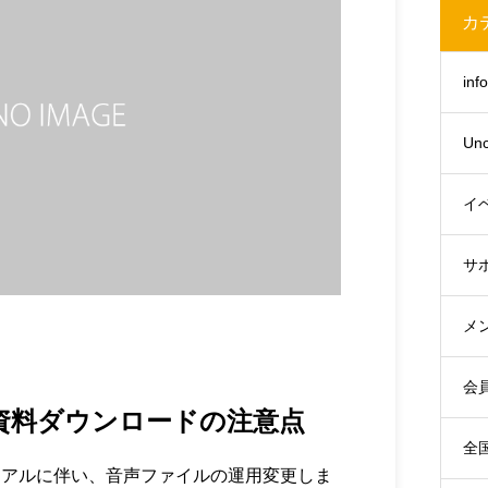
カ
inf
Unc
イ
サ
メ
会
資料ダウンロードの注意点
全
ューアルに伴い、音声ファイルの運用変更しま