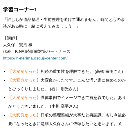
学習コーナー1
「誰しもが遺品整理・生前整理を避けて通れません。時間と心の余
裕がある時に一緒に考えてみましょう！」
【講師】
大久保 賢治 様
代表 K.N相続事前対策パートナーズ
https://ih-nerima.osouji-center.com/
【大変良かった】
相続の重要性を理解できた。 (高橋 宗明さん)
【大変良かった】
大変良かったです。こんな汚い家に住めるのか
とびっくりしました。 (石井 朋光さん)
【大変良かった】
具体事例でイメージできて有意義でした。あり
がとうございました。 (小川 高平さん)
【大変良かった】
日頃の整理整頓が大事だと再認識。もし今後必
要になったときに是非大久保さんに依頼したいと思います。又、