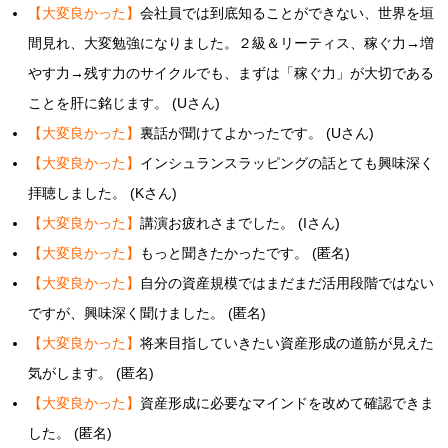
【大変良かった】
会社員では到底知ることができない、世界を垣
間見れ、大変勉強になりました。２級＆リーティス、稼ぐ力→増
やす力→残す力のサイクルでも、まずは「稼ぐ力」が大切である
ことを肝に銘じます。 (Uさん)
【大変良かった】
裏話が聞けてよかったです。 (Uさん)
【大変良かった】
インシュランスラッピングの話とても興味深く
拝聴しました。 (Kさん)
【大変良かった】
講演お疲れさまでした。 (Iさん)
【大変良かった】
もっと聞きたかったです。 (匿名)
【大変良かった】
自分の資産規模ではまだまだ活用段階ではない
ですが、興味深く聞けました。 (匿名)
【大変良かった】
将来目指していきたい資産形成の道筋が見えた
気がします。 (匿名)
【大変良かった】
資産形成に必要なマインドを改めて確認できま
した。 (匿名)