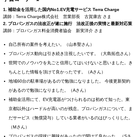
1. 補助金を活用した国内No1.EV充電サービス Terra Charge
講師：Terra Charge株式会社 営業部長 古賀康吉 さま
2. プロパンガスの法改正が遂に施行 法改正後の実情と最新対応策
講師：プロパンガス料金消費者協会 新実洋介 さま
自己所有の案件を考えたい。（山本聖さん）
プロパンガス動向は引き続き注視したいです。（大島拓也さん）
世間でのノウハウを丸ごと信用してはいけないと思いました。き
ちんとした情報を頂けて良かったです。（Aさん）
地域60台の駐車場があるので勉強になりました。 今後更新契約
があるので勉強になりました。（Aさん）
補助金活用にて、EV充電器がつけられるのは初めて知った。東
京都以外はハードルが高いのが残念。プロパンガスについて、ま
だサービス（無償貸与）している業者がいるのはびっくりした。
（Mさん）
プロパンガスの現状に興味があったので聞けて良かった。（Sさ