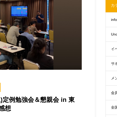
カ
inf
Unc
イ
サ
メ
会
(土)定例勉強会＆懇親会 in 東
感想
全