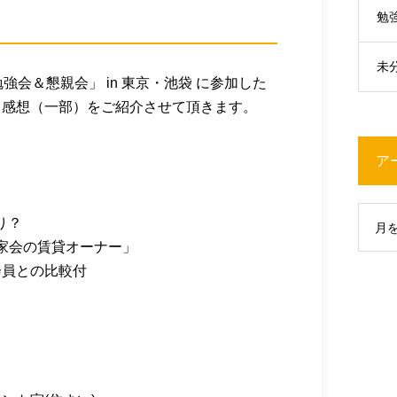
勉
未
例勉強会＆懇親会」 in 東京・池袋 に参加した
・感想（一部）をご紹介させて頂きます。
ア
り？
月
大家会の賃貸オーナー」
会員との比較付