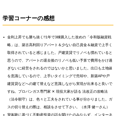
学習コーナーの感想
金利上昇でも勝ち抜く!!1年で3棟購入した攻めの「令和版融資戦
略」は、築古高利回りアパート＆少ない自己資金＆融資で上手く
取得されていると感じました。戸建賃貸でリノベも慣れていると
思うので、アパートの退去後のリノベも低い予算で費用をかけ過
ぎないに経営をされるのではないかと思いました。出口も土地値
を意識しているので、上手いタイミングで売却や、新築APや戸
建賃貸などへの建て替えなど意識しながら実現が出来ると良いで
すね。プロパンガス専門家 ✕ 現役大家が語る 法改正の攻略法
（法令順守）は、色々と工夫をされている事が分かりました。ガ
スの切り替えの際は、相談をさせて下さい。（水澤 健一さん）
実体験に基づく不動産投資の話を聞けたのみならず、インターネ